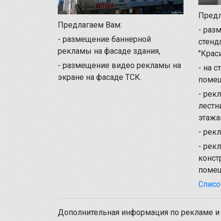
Предл
Предлагаем Вам:
- раз
- размещение баннерной
стенд
рекламы на фасаде здания,
"Крас
- размещение видео рекламы на
- на 
экране на фасаде ТСК.
помещ
- рек
лестн
этажа
- рек
- рек
конст
помещ
Списо
Дополнительная информация по рекламе и 