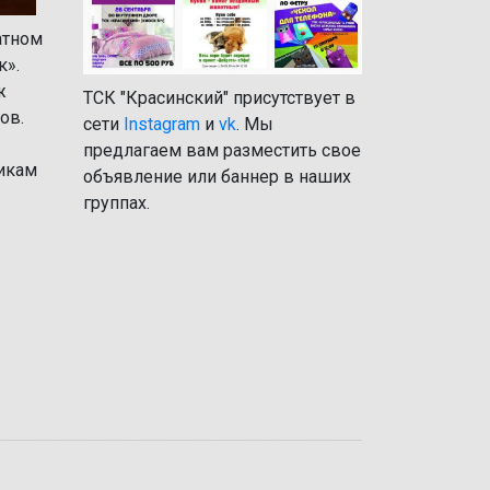
атном
к».
ж
ТСК "Красинский" присутствует в
ов.
сети
Instagram
и
vk
. Мы
предлагаем вам разместить свое
икам
объявление или баннер в наших
группах.