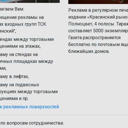
агаем Вам:
Реклама в регулярном печ
издании «Красинский рыно
мещение рекламы на
Полноцвет, 4 полосы. Тира
ах входных групп ТСК
составляет 5000 экземпляр
инский",
Газета распространяется
стендах между торговыми
бесплатно по почтовым ящ
ениями на этажах,
ближайших домов.
ламу на стендах на
ичных площадках между
ми,
ламу в лифтах,
ламу на подвесных
рукциях между торговыми
ениями и пр.
к рекламных поверхностей
по вопросам сотрудничества: