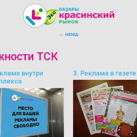
← назад
жности ТСК
еклама внутри
3. Реклама в газете
плекса