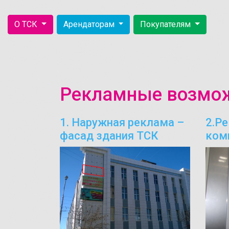
О ТСК
Арендаторам
Покупателям
Рекламные возмо
1. Наружная реклама –
2.Р
фасад здания ТСК
ком